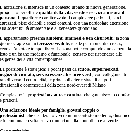
L’abitazione si inserisce in un contesto urbano di nuova generazione,
progettato per offrire
qualità della vita, verde e servizi a misura di
persona
. Il quartiere è caratterizzato da ampie aree pedonali, parchi
attrezzati, piste ciclabili e spazi comuni, con una particolare attenzione
alla sostenibilità ambientale e al benessere quotidiano.
L’appartamento presenta
ambienti luminosi e ben distribuiti
: la zona
giorno si apre su un
terrazzo vivibile
, ideale per momenti di relax,
cene all’aperto e tempo libero. La zona notte comprende due camere d
letto e un bagno moderno e funzionale, pensato per rispondere alle
esigenze della vita contemporanea.
La posizione è strategica: a pochi passi da
scuole, supermercati,
negozi di vicinato, servizi essenziali e aree verdi
, con collegamenti
rapidi verso il centro città, le principali arterie stradali e i poli
direzionali e commerciali della zona nord-ovest di Milano.
Completano la proprietà
box auto
e
cantina
, che garantiscono comfort
e praticità.
Una soluzione ideale per famiglie, giovani coppie o
professionisti
che desiderano vivere in un contesto moderno, dinamico
e in continua crescita, senza rinunciare alla tranquillità e al verde.
Caratteristiche