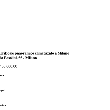
Trilocale panoramico climatizzato a Milano
ia Pasolini, 66 - Milano
430.000,00
amere
agni
ucina