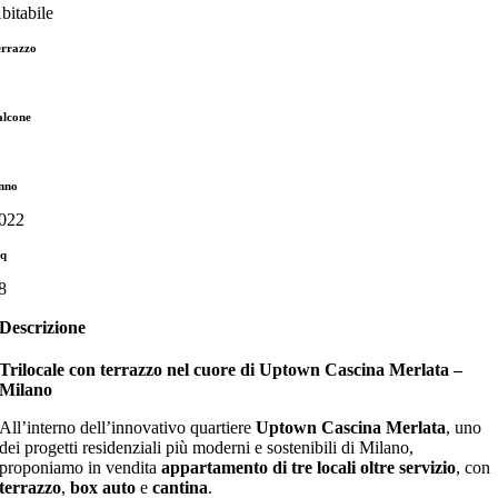
bitabile
errazzo
alcone
nno
022
q
8
Descrizione
Trilocale con terrazzo nel cuore di Uptown Cascina Merlata –
Milano
All’interno dell’innovativo quartiere
Uptown Cascina Merlata
, uno
dei progetti residenziali più moderni e sostenibili di Milano,
proponiamo in vendita
appartamento di tre locali oltre servizio
, con
terrazzo
,
box auto
e
cantina
.